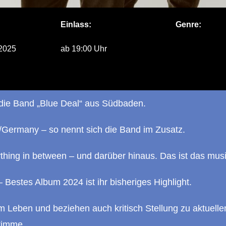
Einlass:
Genre:
2025
ab 19:00 Uhr
 die Band „Blue Deal“ aus Südbaden.
/Germany – so nennt sich die Band im Zusatz.
hing in between – und darüber hinaus. Das ist das musi
estes Album 2024 ist ihr bisheriges Highlight.
 Leben und beziehen auch kritisch Stellung
zu aktuelle
timme.