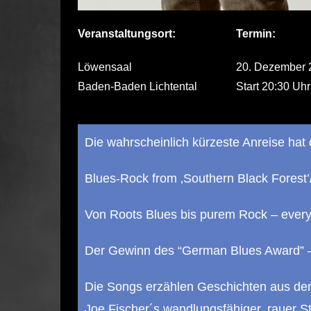
Veranstaltungsort:
Termin:
Löwensaal
20. Dezember 
Baden-Baden Lichtental
Start 20:30 Uhr
Die wahrscheinlich kürzeste Anreise hat
Blues-Rock from ‚Southern Black Forest’
Von Roots Blues bis purem Rock – everyt
Der Gewinn des “German Blues Award” – B
Die Songs erzählen Geschichten aus dem
Joe Fischer´s wandlungsfähiger, rauer S