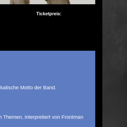
Ticketpreis:
kalische Motto der Band.
n Themen, interpretiert von Frontman